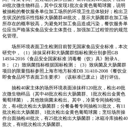
49批次微生物样品，其中仅发现1批次金黄色葡萄球菌，说明
被抽检的餐饮服务单位加工场所的环境卫生总体较好；检出卫
生状况的指示性指标大肠菌群48批次，显示大肠菌群在加工场
所存在的概率较高，为避免对加工食品造成污染，餐饮服务单
位应当严格落实食品安全主体责任，加强加工过程管控的规范
化管理。
场所环境表面卫生检测目前暂无国家食品安全标准，本次
研究中，（1）涂抹采样和大肠菌群指标检测分别参照GB
14934-2016《食品安全国家标准 消毒餐（饮）具》附录A、
B；（2）致病菌指标根据国标检测；（3）致病菌及大肠菌群
项目的限量指标参照上海市地方标准DB 31/410-2008《餐饮业
即食食品环节表面卫生要求》（该标准已废止）进行评估。
抽检40家主体的场所环境表面涂抹样120批次，检出49批
次微生物样品（其中48批次检出大肠菌群、1批次检出金黄色
葡萄球菌），其他致病菌未检出。其中，冷菜专间抽检9批
次，有4批次检出大肠菌群；分餐备餐专间抽检31批次，有11
批次检出大肠菌群、1批次检出金黄色葡萄球菌；烹饪场所操
作台面抽检40批次，有25批次检出大肠菌群；冰箱冷库抽检40
批次，有8批次检出大肠菌群。