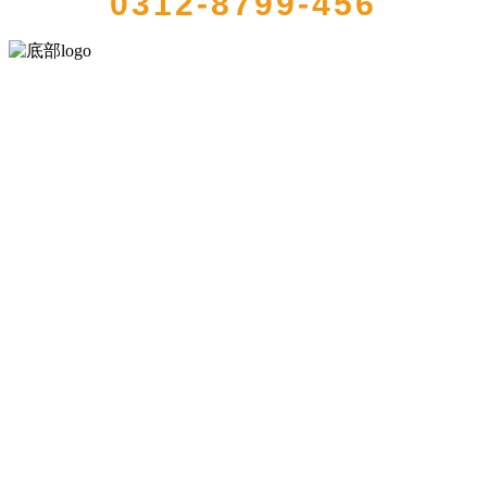
0312-8799-456
河北4001老百汇net食品有限公司创建于1991年，是经省级注册的大型
农产品加工出口企业，注册资金2000万元，总资产1亿多元。公司产品
有速冻甜糯玉米，芦笋，青豆，草莓，花菜，青刀豆，混合菜，胡萝
卜等。
服务支持
关于我们
食品安全知识
食品安全资讯
联系我们
联系方式