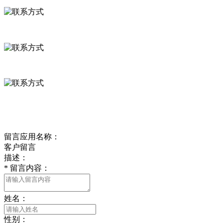
河北省保定市徐水县崔庄镇吴庄村
0312-8799456 18633256098
delishipin@yeah.net
给我留言
留言应用名称：
客户留言
描述：
*
留言内容：
姓名：
性别：