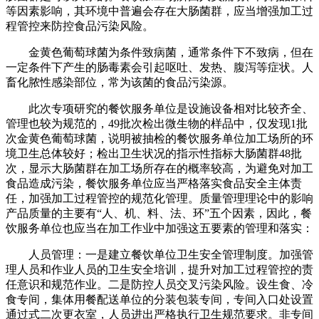
等因素影响，其环境中普遍会存在大肠菌群，应当增强加工过
程管控来防控食品污染风险。
金黄色葡萄球菌为条件致病菌，通常条件下不致病，但在
一定条件下产生的肠毒素会引起呕吐、发热、腹泻等症状。人
畜化脓性感染部位，常为该菌的食品污染源。
此次专项研究的餐饮服务单位是设施设备相对比较齐全、
管理也较为规范的，49批次检出微生物的样品中，仅发现1批
次金黄色葡萄球菌，说明被抽检的餐饮服务单位加工场所的环
境卫生总体较好；检出卫生状况的指示性指标大肠菌群48批
次，显示大肠菌群在加工场所存在的概率较高，为避免对加工
食品造成污染，餐饮服务单位应当严格落实食品安全主体责
任，加强加工过程管控的规范化管理。质量管理理论中的影响
产品质量的主要有“人、机、料、法、环”五个因素，因此，餐
饮服务单位也应当在加工作业中加强这五要素的管理和落实：
人员管理：一是建立餐饮单位卫生安全管理制度。加强管
理人员和作业人员的卫生安全培训，提升对加工过程管控的责
任意识和规范作业。二是防控人员交叉污染风险。设生食、冷
食专间，集体用餐配送单位的分装包装专间，专间入口处设置
通过式二次更衣室，人员进出严格执行卫生规范要求。非专间