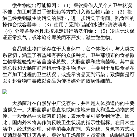
微生物检出可能原因：（1）餐饮操作人员个人卫生状况
不佳，加工时通过手部接触等方式引入微生物污染；（2）接
触已经受到微生物污染的原料，进一步污染了专间、熟食区的
操作台或容器等；（3）使用了受到污染的水进行清洗消毒；
（4）分餐备餐器具未按规定进行清洗消毒；（5）冷库无法保
证正常换气，或冰箱冷库关闭不严实，滋生微生物。
食品微生物广泛存在于大自然中，它个体微小，与人类关
系密切，涵盖了有益和有害的众多种类。卫生部颁布的食品微
生物学检验指标涵盖菌落总数、大肠菌群和致病菌等。其中菌
落总数和大肠菌群是指示性微生物指标，主要用于反映食品在
生产加工过程的卫生状况，或提示食品受到污染；致病菌是可
以引起食物中毒或以食品为传播媒介的致病性细菌。
大肠菌群在自然界中广泛存在，并且是人体肠道内的主要
菌群之一。大肠菌群都是直接或间接地来自人和温血动物的粪
便。一般食品中大肠菌群超标，表示食品可能受到污染。因
此，国内外常将其作为反映卫生状况的指示性指标。在日常生
活中，经过热处理、化学消毒杀菌剂、紫外线、臭氧等方式大
肠菌群是可以灭杀的。餐饮加工场所因人员流动、肉制品原料